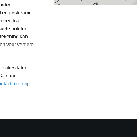
worden
nd en gestreamd
r een live
suele notulen
 tekening kan
den voor verdere
isaties laten
Ga naar
ntact met mij