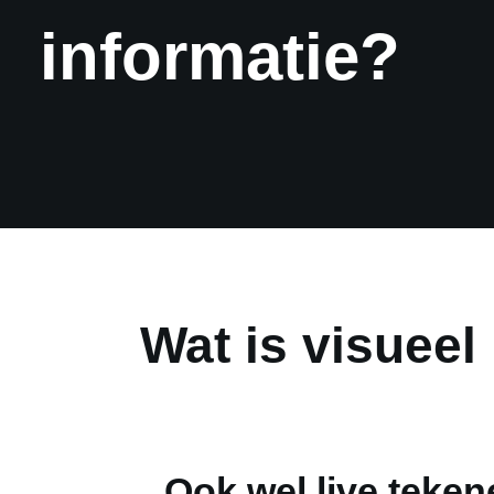
informatie?
Wat is visueel
Ook wel live teken