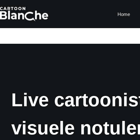
Skip
to
Home
content
Live cartoonis
visuele notule